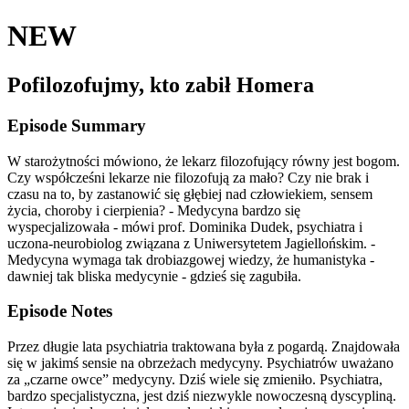
NEW
Pofilozofujmy, kto zabił Homera
Episode Summary
W starożytności mówiono, że lekarz filozofujący równy jest bogom.
Czy współcześni lekarze nie filozofują za mało? Czy nie brak i
czasu na to, by zastanowić się głębiej nad człowiekiem, sensem
życia, choroby i cierpienia? - Medycyna bardzo się
wyspecjalizowała - mówi prof. Dominika Dudek, psychiatra i
uczona-neurobiolog związana z Uniwersytetem Jagiellońskim. -
Medycyna wymaga tak drobiazgowej wiedzy, że humanistyka -
dawniej tak bliska medycynie - gdzieś się zagubiła.
Episode Notes
Przez długie lata psychiatria traktowana była z pogardą. Znajdowała
się w jakimś sensie na obrzeżach medycyny. Psychiatrów uważano
za „czarne owce” medycyny. Dziś wiele się zmieniło. Psychiatra,
bardzo specjalistyczna, jest dziś niezwykle nowoczesną dyscypliną.