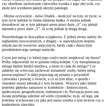
czy określone zachowanie człowieka wynika z jego złej woli, czy
może jest wynikiem jakiejś ukrytej patologii.
- Można oczywiście - mówi Dudek - skończyć na tym, że życie, w
tym życie ludzkie to forma istnienia białka. A można jednak
doszukiwać się w tym jakiegoś sensu przez duże „S” czy jakiejś
tajemnicy przez duże „T”. Ja wolę jednak tę drugą drogę.
Neurobiologia to dyscyplina wyjątkowa. Z jednej strony należy do
najbardziej nowoczesnych, z drugiej - w największym stopniu
odsyła nas do wzorców antycznych, kiedy ciało i dusza były
przedmiotem tego samego namysłu.
Czym jest mózg i w której jego części może znajdować się dusza?
Próby odpowiedzi na to pytanie rodzą kolejne. Czy transplantacja
mózgu będzie kiedyś możliwa, a może to ciała do mózgu? Czy
udałoby się wówczas zachować tożsamość osoby, której mózg
przeszczepiono? A dalej pojawiają się pytania o przyszłość
człowieka i prawdę o świecie, a co za tym idzie, o sposób i
charakter naszej interakcji z tym światem. Wszyscy jako ludzie
jesteśmy głęboko zanurzeni w kontekście - historycznym,
społecznym, geograficznym, rodzinnym i in. Percepcja przez nas
świata przebiega zależnie od wielu czynników, m.in. od tego, jak
jesteśmy wychowani czy jaka jest nasza wiedza o tym świecie czy o
konkretnym zjawisku.