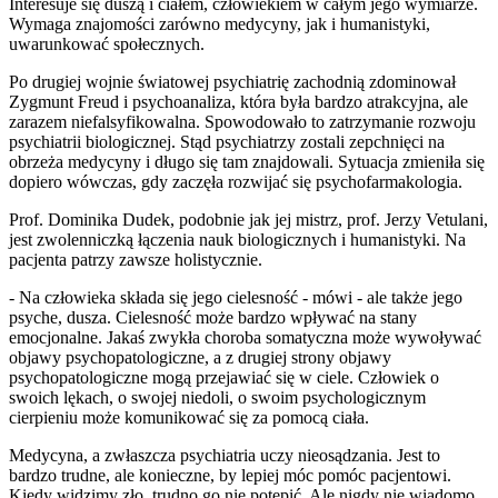
Interesuje się duszą i ciałem, człowiekiem w całym jego wymiarze.
Wymaga znajomości zarówno medycyny, jak i humanistyki,
uwarunkować społecznych.
Po drugiej wojnie światowej psychiatrię zachodnią zdominował
Zygmunt Freud i psychoanaliza, która była bardzo atrakcyjna, ale
zarazem niefalsyfikowalna. Spowodowało to zatrzymanie rozwoju
psychiatrii biologicznej. Stąd psychiatrzy zostali zepchnięci na
obrzeża medycyny i długo się tam znajdowali. Sytuacja zmieniła się
dopiero wówczas, gdy zaczęła rozwijać się psychofarmakologia.
Prof. Dominika Dudek, podobnie jak jej mistrz, prof. Jerzy Vetulani,
jest zwolenniczką łączenia nauk biologicznych i humanistyki. Na
pacjenta patrzy zawsze holistycznie.
- Na człowieka składa się jego cielesność - mówi - ale także jego
psyche, dusza. Cielesność może bardzo wpływać na stany
emocjonalne. Jakaś zwykła choroba somatyczna może wywoływać
objawy psychopatologiczne, a z drugiej strony objawy
psychopatologiczne mogą przejawiać się w ciele. Człowiek o
swoich lękach, o swojej niedoli, o swoim psychologicznym
cierpieniu może komunikować się za pomocą ciała.
Medycyna, a zwłaszcza psychiatria uczy nieosądzania. Jest to
bardzo trudne, ale konieczne, by lepiej móc pomóc pacjentowi.
Kiedy widzimy zło, trudno go nie potępić. Ale nigdy nie wiadomo,